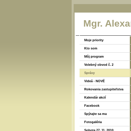
Mgr. Alex
Moje priority
Kto som
Môj program
Volebný obvod č. 2
Správy
Videá - NOVÉ
Rokovania zastupiteľstva
Kalendár akcií
Facebook
Spýtajte sa ma
Fotogaléria
Sobota 27. 11. 2010