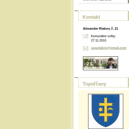
Kontakt
Alexander Riabov, č. 21
Komunálne voľby:
27.11.2010
sasariab
ov@gmail
.com
Topoľčany