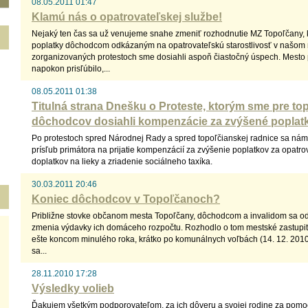
08.05.2011 01:47
Klamú nás o opatrovateľskej službe!
Nejaký ten čas sa už venujeme snahe zmeniť rozhodnutie MZ Topoľčany, k
poplatky dôchodcom odkázaným na opatrovateľskú starostlivosť v našom 
zorganizovaných protestoch sme dosiahli aspoň čiastočný úspech. Mesto 
napokon prisľúbilo,...
08.05.2011 01:38
Titulná strana Dnešku o Proteste, ktorým sme pre t
dôchodcov dosiahli kompenzácie za zvýšené poplat
Po protestoch spred Národnej Rady a spred topoľčianskej radnice sa nám
prísľub primátora na prijatie kompenzácií za zvýšenie poplatkov za opatro
doplatkov na lieky a zriadenie sociálneho taxíka.
30.03.2011 20:46
Koniec dôchodcov v Topoľčanoch?
Približne stovke občanom mesta Topoľčany, dôchodcom a invalidom sa od 
zmenia výdavky ich domáceho rozpočtu. Rozhodlo o tom mestské zastupit
ešte koncom minulého roka, krátko po komunálnych voľbách (14. 12. 2010
sa...
28.11.2010 17:28
Výsledky volieb
Ďakujem všetkým podporovateľom, za ich dôveru a svojej rodine za pomo