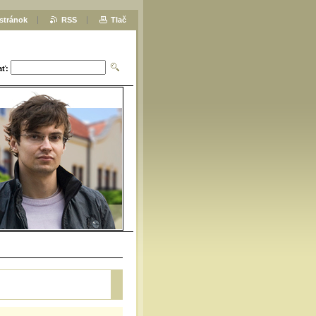
stránok
RSS
Tlač
ať: