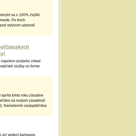
torým sa o 100% zvýšili
meste. Po troch
pod vplyvom udalostí
opoľčianskych
ky!
 napokon podarilo získať
vateľské služby vo forme
apríla tohto roku zásadne
eľstvo na svojom zasadnutí
). Nariadením zastupiteľstva
c pri vedení kampane.